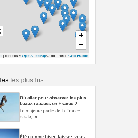
+
−
et
| données ©
OpenStreetMap
/ODbL - rendu
OSM France
cles
les plus lus
Où aller pour observer les plus
beaux rapaces en France ?
La majeure partie de la France
rurale, en...
Été comme hiver, laissez-vous