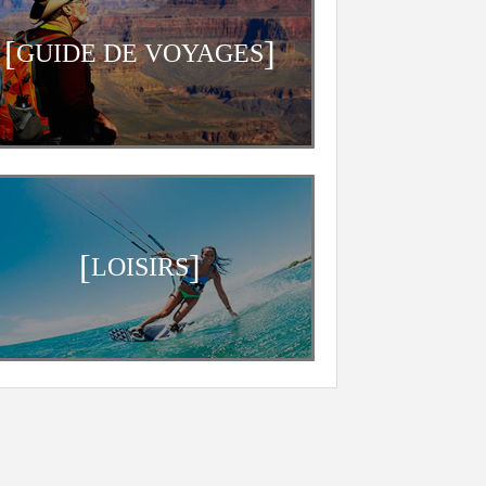
[
]
GUIDE DE VOYAGES
[
]
LOISIRS