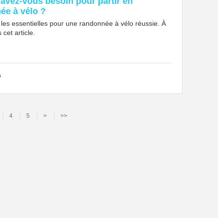
 avez-vous besoin pour partir en
ée à vélo ?
les essentielles pour une randonnée à vélo réussie. À
 cet article.
s
4
5
>
>>