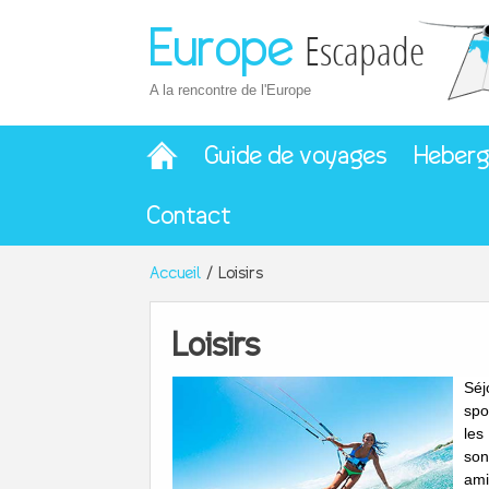
Europe
Escapade
A la rencontre de l'Europe
Guide de voyages
Heber
Contact
Accueil
Loisirs
Loisirs
Séj
spo
les
son
ami