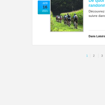
De quoi
APR
randonn
16
Découvrez 
2021
suivre dans
Dans Loisir
1
2
3