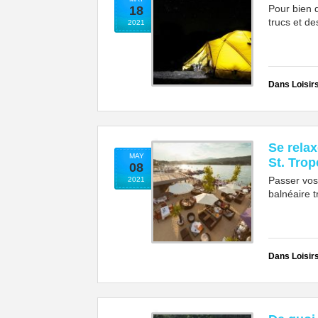
Pour bien 
18
trucs et de
2021
Dans Loisir
Se rela
MAY
St. Trop
08
Passer vos
2021
balnéaire t
Dans Loisir