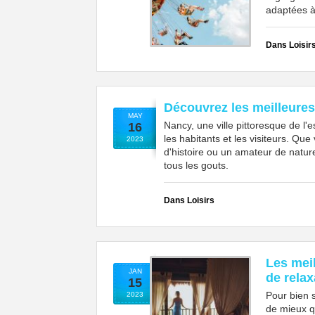
adaptées à 
Dans Loisir
Découvrez les meilleures
MAY
Nancy, une ville pittoresque de l'e
16
les habitants et les visiteurs. Q
2023
d'histoire ou un amateur de natur
tous les gouts.
Dans Loisirs
Les mei
JAN
de relax
15
Pour bien s
2023
de mieux q