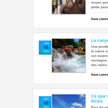
moyen parf
petite paus
Dans Loisir
Le cany
JAN
Une possibi
01
la nature e
2022
son essenc
montagne, à
des ravins.
Dans Loisir
Ce que 
OCT
fériés
02
Pour les jo
2021