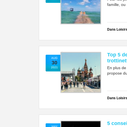
famille, ou 
Dans Loisir
Top 5 de
AUG
trottine
30
En plus de v
2021
propose du
Dans Loisir
5 consei
MAY