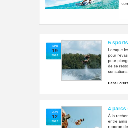
com
5 sports
APR
Lorsque le
19
pour l'évas
2024
pour plong
de se ress
sensations
Dans Loisir
4 parcs 
JUN
À la recher
12
entre amis
2023
regorge de 